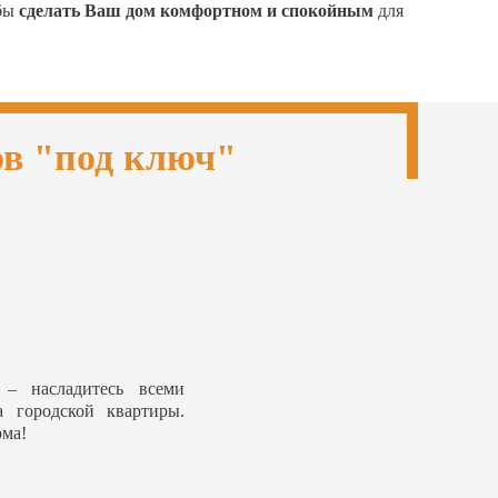
обы
сделать Ваш дом комфортном и спокойным
для
ов "под ключ"
– насладитесь всеми
а городской квартиры.
ома!