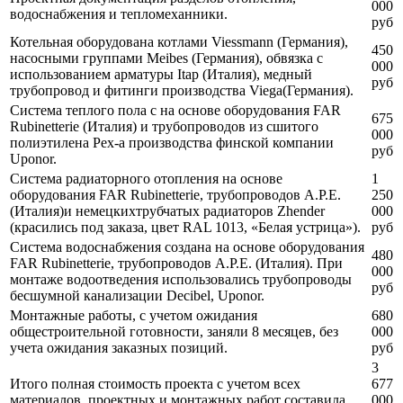
000
водоснабжения и тепломеханники.
руб
Котельная оборудована котлами Viessmann (Германия),
450
насосными группами Meibes (Германия), обвязка с
000
использованием арматуры Itap (Италия), медный
руб
трубопровод и фитинги производства Viega(Германия).
Система теплого пола с на основе оборудования FAR
675
Rubinetterie (Италия) и трубопроводов из сшитого
000
полиэтилена Pex-a производства финской компании
руб
Uponor.
Система радиаторного отопления на основе
1
оборудования FAR Rubinetterie, трубопроводов A.P.E.
250
(Италия)и немецкихтрубчатых радиаторов Zhender
000
(красились под заказа, цвет RAL 1013, «Белая устрица»).
руб
Система водоснабжения создана на основе оборудования
480
FAR Rubinetterie, трубопроводов A.P.E. (Италия). При
000
монтаже водоотведения использовались трубопроводы
руб
бесшумной канализации Decibel, Uponor.
Монтажные работы, с учетом ожидания
680
общестроительной готовности, заняли 8 месяцев, без
000
учета ожидания заказных позиций.
руб
3
Итого полная стоимость проекта с учетом всех
677
материалов, проектных и монтажных работ составила
000