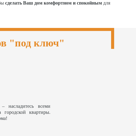
обы
сделать Ваш дом комфортном и спокойным
для
ов "под ключ"
– насладитесь всеми
а городской квартиры.
ома!