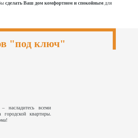
обы
сделать Ваш дом комфортном и спокойным
для
ов "под ключ"
– насладитесь всеми
а городской квартиры.
ома!