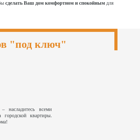
обы
сделать Ваш дом комфортном и спокойным
для
ов "под ключ"
– насладитесь всеми
а городской квартиры.
ома!