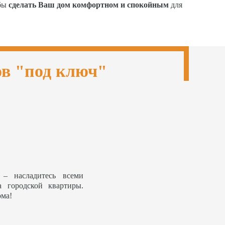
обы
сделать Ваш дом комфортном и спокойным
для
ов "под ключ"
– насладитесь всеми
а городской квартиры.
ома!