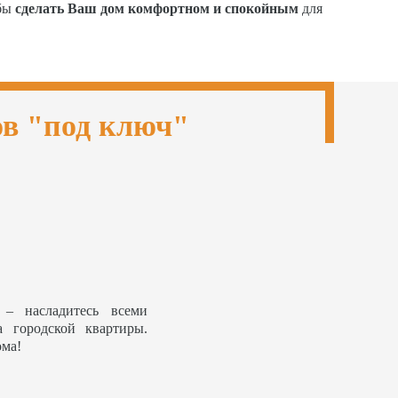
обы
сделать Ваш дом комфортном и спокойным
для
ов "под ключ"
– насладитесь всеми
а городской квартиры.
ома!