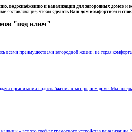
нию, водоснабжению и канализации для загородных домов
и к
вные составляющие, чтобы
сделать Ваш дом комфортном и спо
омов "под ключ"
сь всеми преимуществами загородной жизни, не теряя комфорта
 задачи организации водоснабжения в загородном доме. Мы пре
 машины – все это требует грамотного устройства канализации