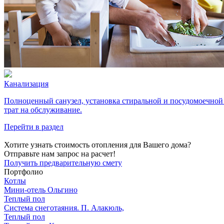
Канализация
Полноценный санузел, установка стиральной и посудомоечной
трат на обслуживание.
Перейти в раздел
Хотите узнать стоимость отопления для Вашего дома?
Отправьте нам запрос на расчет!
Получить предварительную смету
Портфолио
Котлы
Мини‑‏отель Ольгино
Теплый пол
Система снеготаяния. П. Алакюль,
Теплый пол