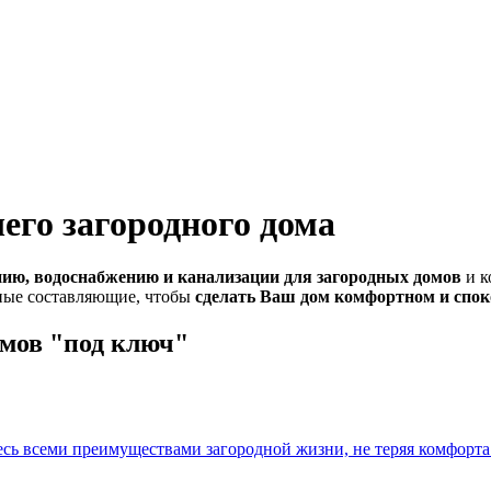
го загородного дома
нию, водоснабжению и канализации для загородных домов
и к
вные составляющие, чтобы
сделать Ваш дом комфортном и спо
омов "под ключ"
сь всеми преимуществами загородной жизни, не теряя комфорта