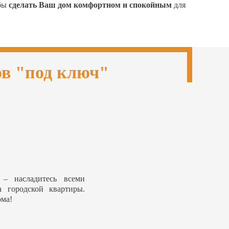
обы
сделать Ваш дом комфортном и спокойным
для
ов "под ключ"
– насладитесь всеми
а городской квартиры.
ома!