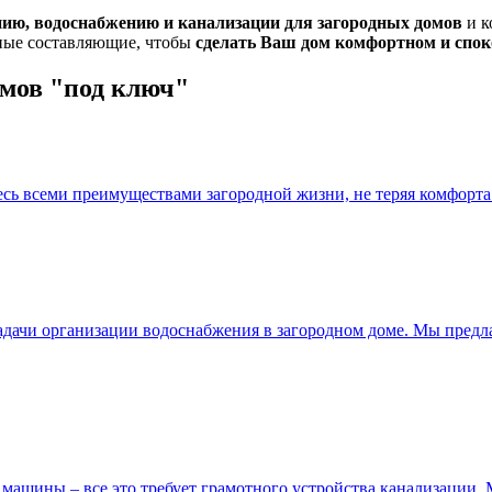
нию, водоснабжению и канализации для загородных домов
и к
вные составляющие, чтобы
сделать Ваш дом комфортном и спо
омов "под ключ"
сь всеми преимуществами загородной жизни, не теряя комфорта
 задачи организации водоснабжения в загородном доме. Мы пре
 машины – все это требует грамотного устройства канализации