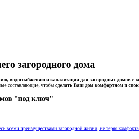
го загородного дома
нию, водоснабжению и канализации для загородных домов
и к
вные составляющие, чтобы
сделать Ваш дом комфортном и спо
омов "под ключ"
сь всеми преимуществами загородной жизни, не теряя комфорта