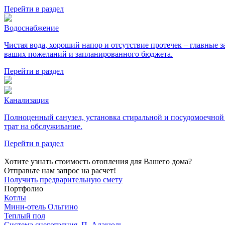
Перейти в раздел
Водоснабжение
Чистая вода, хороший напор и отсутствие протечек – главные
ваших пожеланий и запланированного бюджета.
Перейти в раздел
Канализация
Полноценный санузел, установка стиральной и посудомоечной
трат на обслуживание.
Перейти в раздел
Хотите узнать стоимость отопления для Вашего дома?
Отправьте нам запрос на расчет!
Получить предварительную смету
Портфолио
Котлы
Мини‑‏отель Ольгино
Теплый пол
Система снеготаяния. П. Алакюль,