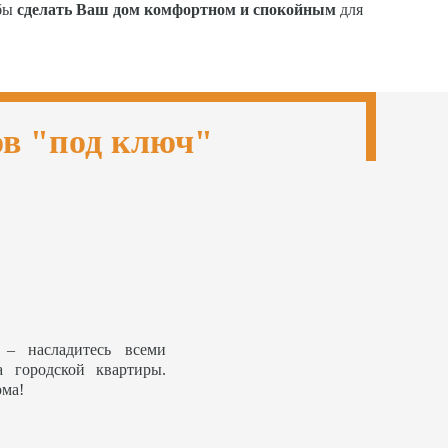
обы
сделать Ваш дом комфортном и спокойным
для
ов "под ключ"
– насладитесь всеми
а городской квартиры.
ома!