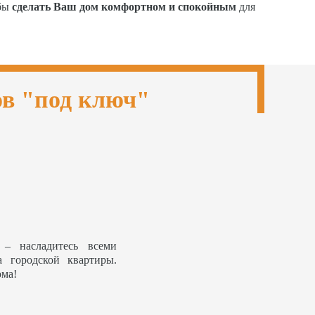
обы
сделать Ваш дом комфортном и спокойным
для
ов "под ключ"
– насладитесь всеми
а городской квартиры.
ома!