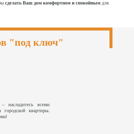
обы
сделать Ваш дом комфортном и спокойным
для
ов "под ключ"
– насладитесь всеми
а городской квартиры.
ома!