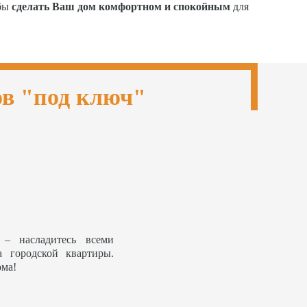
обы
сделать Ваш дом комфортном и спокойным
для
ов "под ключ"
– насладитесь всеми
а городской квартиры.
ома!