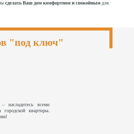
обы
сделать Ваш дом комфортном и спокойным
для
ов "под ключ"
– насладитесь всеми
а городской квартиры.
ома!