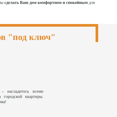
обы
сделать Ваш дом комфортном и спокойным
для
ов "под ключ"
– насладитесь всеми
а городской квартиры.
ома!