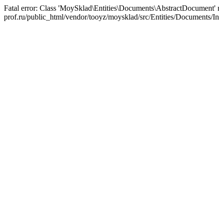
Fatal error: Class 'MoySklad\Entities\Documents\AbstractDocument' no
prof.ru/public_html/vendor/tooyz/moysklad/src/Entities/Documents/In