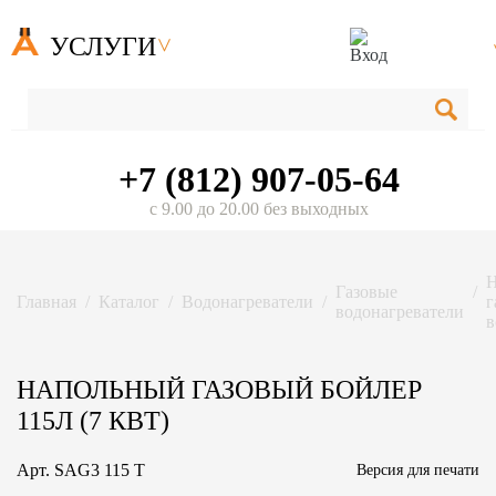
УСЛУГИ
+7 (812) 907-05-64
с 9.00 до 20.00 без выходных
Н
Газовые
Главная
Каталог
Водонагреватели
г
водонагреватели
в
НАПОЛЬНЫЙ ГАЗОВЫЙ БОЙЛЕР
115Л (7 КВТ)
Арт.
SAG3 115 T
Версия для печати