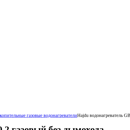
копительные газовые водонагреватели
Hajdu водонагреватель GB
.2 газовый без дымохода