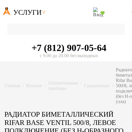
УСЛУГИ
+7 (812) 907-05-64
с 9.00 до 20.00 без выходных
Радиат
бимета
Rifar Ba
Отопительные
Главная
Каталог
Секционные
500/8, л
приборы
подклю
(без H-
узла)
РАДИАТОР БИМЕТАЛЛИЧЕСКИЙ
RIFAR BASE VENTIL 500/8, ЛЕВОЕ
ПОДКЛЮЧЕНИЕ (БЕЗ H-ОБРАЗНОГО