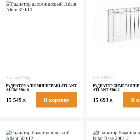
Арт.
atal35010g
Арт.
at35012g
РАДИАТОР АЛЮМИНИЕВЫЙ ATLANT
РАДИАТОР БИМЕТАЛЛИ
ALUM 350/10
ATLANT 350/12
15 549
в
15 693
в
В корзину
В к