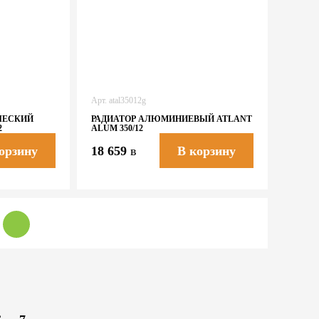
Арт.
atal35012g
ЧЕСКИЙ
РАДИАТОР АЛЮМИНИЕВЫЙ ATLANT
2
ALUM 350/12
18 659
в
орзину
В корзину