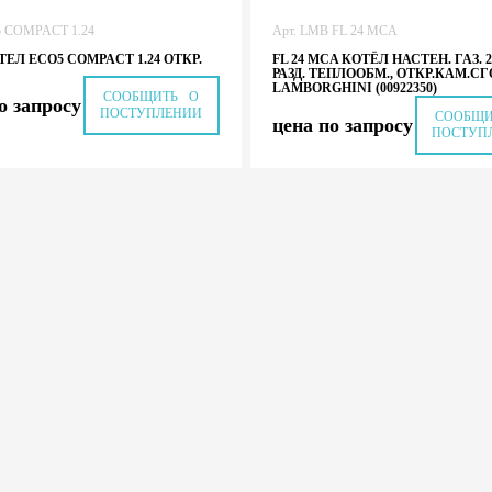
5 COMPACT 1.24
Арт. LMB FL 24 MCA
ТЕЛ ECO5 COMPACT 1.24 ОТКР.
FL 24 MCA КОТЁЛ НАСТЕН. ГАЗ. 2
РАЗД. ТЕПЛООБМ., ОТКР.КАМ.СГ
LAMBORGHINI (00922350)
СООБЩИТЬ О
о запросу
ПОСТУПЛЕНИИ
СООБЩ
цена по запросу
ПОСТУП