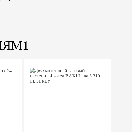
6
7
ИЯМ1