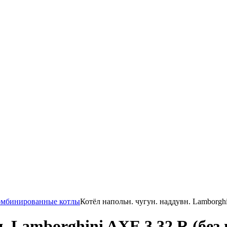
омбинированные котлы
Котёл напольн. чугун. наддувн. Lamborghi
. Lamborghini AXE 3 32 R (без 