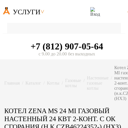
УСЛУГИ
+7 (812) 907-05-64
с 9.00 до 20.00 без выходных
Котел
MI газ
Настенные
настен
Газовые
Главная
Каталог
Котлы
газовые
2-конт
котлы
котлы
сгоран
(н.к.C
(HX3)
КОТЕЛ ZENA MS 24 MI ГАЗОВЫЙ
НАСТЕННЫЙ 24 КВТ 2-КОНТ. С ОК
СГОРАНИЯ (Н.К.CZB46224352-) (HX3)