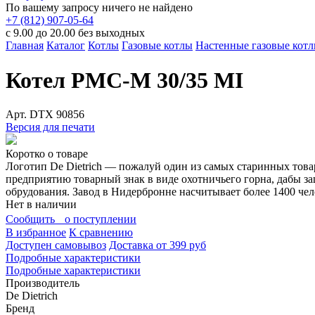
По вашему запросу ничего не найдено
+7 (812) 907-05-64
с 9.00 до 20.00 без выходных
Главная
Каталог
Котлы
Газовые котлы
Настенные газовые кот
Котел PMC-M 30/35 MI
Арт.
DTX 90856
Версия для печати
Коротко о товаре
Логотип De Dietrich — пожалуй один из самых старинных това
предприятию товарный знак в виде охотничьего горна, дабы за
обрудования. Завод в Нидербронне насчитывает более 1400 чел
Нет в наличии
Сообщить о поступлении
В избранное
К сравнению
Доступен самовывоз
Доставка от 399 руб
Подробные характеристики
Подробные характеристики
Производитель
De Dietrich
Бренд