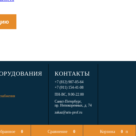
цию
БОРУДОВАНИЯ
КОНТАКТЫ
+7 (812) 907-05-64
+7 (911) 154-41-08
ПН-ВС, 9.00-22.00
снабжения
Санкт-Петербург,
пр. Непокоренных, д. 74
zakaz@aris-prof.ru
бранное
0
Сравнение
0
Корзина
0
п