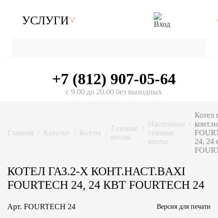
УСЛУГИ
+7 (812) 907-05-64
с 9.00 до 20.00 без выходных
Котел г
Настенные
конт.н
Газовые
Главная
Каталог
Котлы
газовые
FOUR
котлы
котлы
24, 24
FOUR
КОТЕЛ ГАЗ.2-Х КОНТ.НАСТ.BAXI
FOURTECH 24, 24 КВТ FOURTECH 24
Арт.
FOURTECH 24
Версия для печати