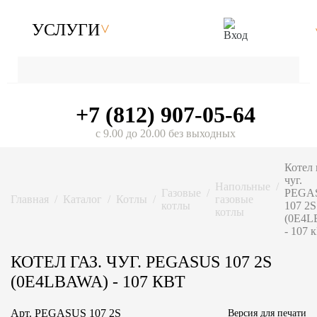
УСЛУГИ
+7 (812) 907-05-64
с 9.00 до 20.00 без выходных
Котел 
чуг.
Напольные
Газовые
PEGA
Главная
Каталог
Котлы
газовые
котлы
107 2S
котлы
(0E4
- 107 
КОТЕЛ ГАЗ. ЧУГ. PEGASUS 107 2S
(0E4LBAWA) - 107 КВТ
Арт.
PEGASUS 107 2S
Версия для печати