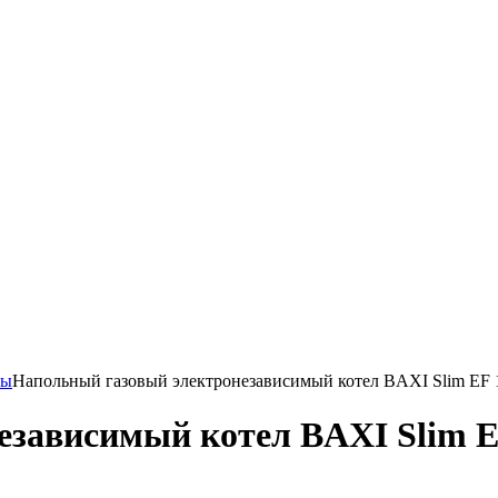
лы
Напольный газовый электронезависимый котел BAXI Slim EF 1
зависимый котел BAXI Slim EF