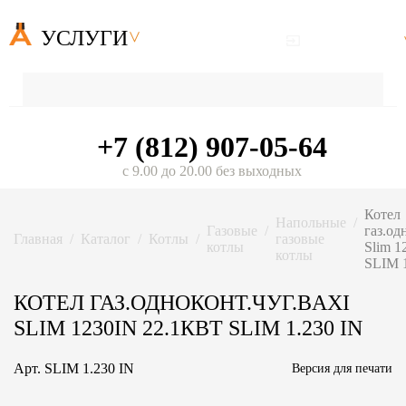
УСЛУГИ
+7 (812) 907-05-64
с 9.00 до 20.00 без выходных
Котел
Напольные
Газовые
газ.од
Главная
Каталог
Котлы
газовые
котлы
Slim 1
котлы
SLIM 1
КОТЕЛ ГАЗ.ОДНОКОНТ.ЧУГ.BAXI
SLIM 1230IN 22.1КВТ SLIM 1.230 IN
Арт.
SLIM 1.230 IN
Версия для печати