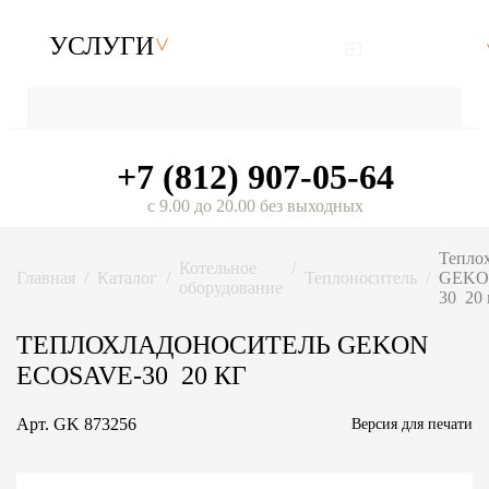
УСЛУГИ
+7 (812) 907-05-64
с 9.00 до 20.00 без выходных
Тепло
Котельное
Главная
Каталог
Теплоноситель
GEKO
оборудование
30 20 
ТЕПЛОХЛАДОНОСИТЕЛЬ GEKON
ECOSAVE-30 20 КГ
Арт.
GK 873256
Версия для печати