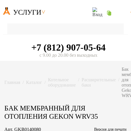
УСЛУГИ
+7 (812) 907-05-64
с 9.00 до 20.00 без выходных
Бак
мем
Котельное
Расширительные
для
Главная
Каталог
оборудование
баки
отоп
Gek
WRV
БАК МЕМБРАННЫЙ ДЛЯ
ОТОПЛЕНИЯ GEKON WRV35
Арт.
GKB0140080
Версия для печати