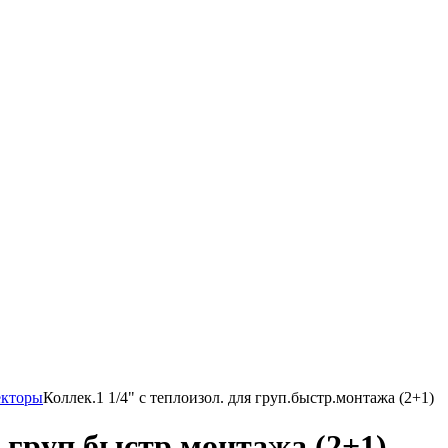
екторы
Коллек.1 1/4" с теплоизол. для груп.быстр.монтажа (2+1)
я груп.быстр.монтажа (2+1)