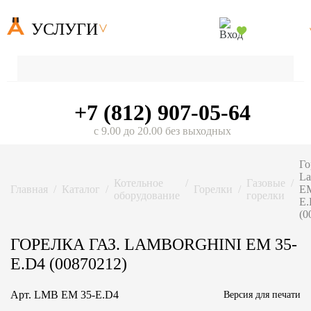
УСЛУГИ
+7 (812) 907-05-64
с 9.00 до 20.00 без выходных
Го
La
Котельное
Газовые
Главная
Каталог
Горелки
EM
оборудование
горелки
E.
(0
ГОРЕЛКА ГАЗ. LAMBORGHINI EM 35-
E.D4 (00870212)
Арт.
LMB EM 35-E.D4
Версия для печати