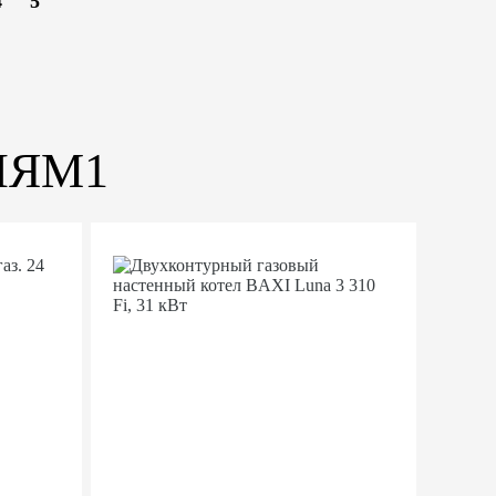
4
5
ИЯМ1