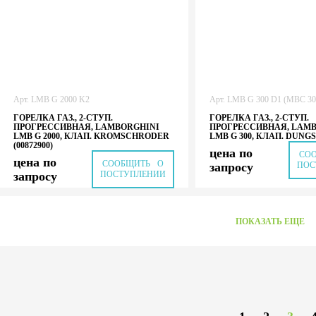
Арт.
LMB G 2000 K2
Арт.
LMB G 300 D1 (MBC 30
ГОРЕЛКА ГАЗ., 2-СТУП.
ГОРЕЛКА ГАЗ., 2-СТУП.
ПРОГРЕССИВНАЯ, LAMBORGHINI
ПРОГРЕССИВНАЯ, LAM
LMB G 2000, КЛАП. KROMSCHRODER
LMB G 300, КЛАП. DUNGS 
(00872900)
цена по
СО
цена по
СООБЩИТЬ О
запросу
ПОС
запросу
ПОСТУПЛЕНИИ
ПОКАЗАТЬ ЕЩЕ