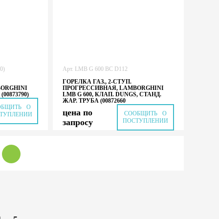
0)
Арт.
LMB G 600 BC D112
ГОРЕЛКА ГАЗ., 2-СТУП.
BORGHINI
ПРОГРЕССИВНАЯ, LAMBORGHINI
(00873790)
LMB G 600, КЛАП. DUNGS, СТАНД.
ЖАР. ТРУБА (00872660
ОБЩИТЬ О
цена по
СООБЩИТЬ О
ТУПЛЕНИИ
запросу
ПОСТУПЛЕНИИ