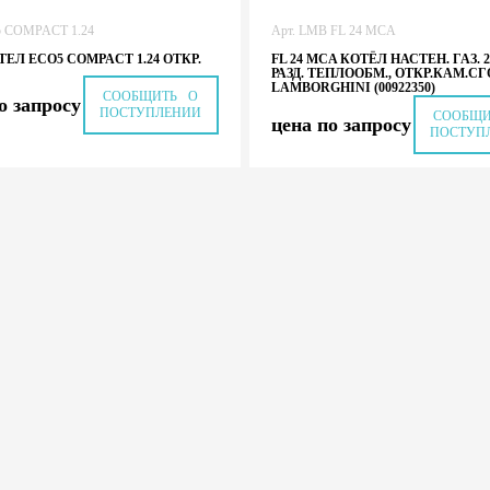
5 COMPACT 1.24
Арт. LMB FL 24 MCA
ТЕЛ ECO5 COMPACT 1.24 ОТКР.
FL 24 MCA КОТЁЛ НАСТЕН. ГАЗ. 2
РАЗД. ТЕПЛООБМ., ОТКР.КАМ.СГ
LAMBORGHINI (00922350)
СООБЩИТЬ О
о запросу
ПОСТУПЛЕНИИ
СООБЩ
цена по запросу
ПОСТУП